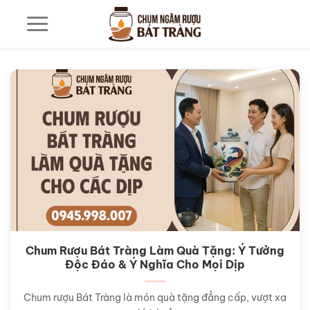
Bỏ
qua
nội
dung
Chum Rượu Bát Tràng Làm Quà Tặng: Ý Tưởng
Độc Đáo & Ý Nghĩa Cho Mọi Dịp
Chum rượu Bát Tràng là món quà tặng đẳng cấp, vượt xa