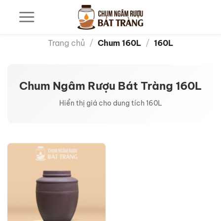
Bỏ
qua
nội
dung
Trang chủ
/
Chum 160L
/
160L
Chum Ngâm Rượu Bát Tràng 160L
Hiển thị giá cho dung tích 160L