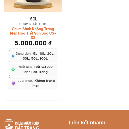
160L
CHUM RƯỢU GỐM
Chum Sành Không Tráng
Men Họa Tiết Vân Sọc CS-
02
5.000.000
₫
Dung tích:
5L, 10L, 20L,
30L, 50L, 100L
Chất liệu:
Đất sét cao
lanh Bát Tràng
Loại men:
Không tráng
men
Liên kết nhanh