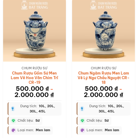
CHUM RƯỢU SỨ
CHUM RƯỢU SỨ
Chum Rượu Gốm Sứ Men
Chum Ngâm Rượu Men Lam
Lam Vẽ Hoa Văn Chim Trĩ
Vẽ Lý Ngư Chầu Nguyệt CR-
CR-19
18
500.000
₫
500.000
₫
–
–
2.000.000
₫
2.000.000
₫
Dung tích:
10L, 20L,
Dung tích:
10L, 20L,
30L, 45L
30L, 45L
Chất liệu:
Sứ
Chất liệu:
Sứ
Loại men:
Men lam
Loại men:
Men lam