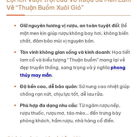
Vẽ “Thuận Buồm Xuôi Gió”
Giữ nguyên hương vị rượu, an toàn tuyệt đối
: Bề
mặt men kín giúp rượu không bay hơi, không biến
chất, đảm bảo mùi vị nguyên bản.
Tôn vinh không gian sống và kinh doanh
: Họa tiết
lam cổ và biểu tượng “Thuận buồm” mang lại vẻ
đẹp truyền thống, sang trọng và ý nghĩa
phong
thủy may mắn
.
Độ bền cao, dễ bảo quản
: Sứ nung cao nhiệt giúp
chống rạn nứt, chịu lực tốt, dễ lau rửa.
Phù hợp đa dạng nhu cầu
: Từ ngâm rượu nếp,
rượu thuốc, rượu mơ, táo mèo… đến trưng bày
phòng khách, hầm rượu, nhà hàng cổ điển.