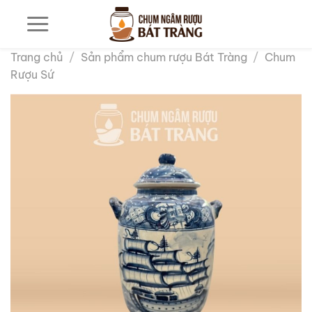
Bỏ
qua
nội
Trang chủ
/
Sản phẩm chum rượu Bát Tràng
/
Chum
dung
Rượu Sứ