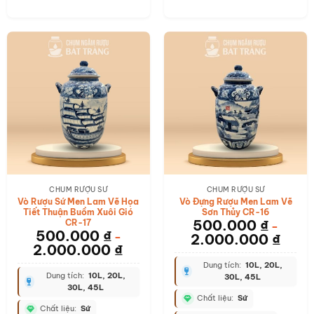
CHUM RƯỢU SỨ
CHUM RƯỢU SỨ
Vò Rượu Sứ Men Lam Vẽ Họa
Vò Đựng Rượu Men Lam Vẽ
Tiết Thuận Buồm Xuôi Gió
Sơn Thủy CR-16
500.000
₫
CR-17
–
500.000
₫
2.000.000
₫
–
2.000.000
₫
Dung tích:
10L, 20L,
Dung tích:
10L, 20L,
30L, 45L
30L, 45L
Chất liệu:
Sứ
Chất liệu:
Sứ