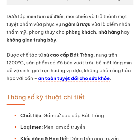
Dưới lớp
men lam cổ điển
, mỗi chiếc vò trở thành một
tuyệt phẩm vừa phục vụ
ngâm ủ rượu
vừa là điểm nhấn
thẩm mỹ, phong thủy cho
phòng khách
,
nhà hàng
hay
không gian trưng bày
.
Được chế tác từ
sứ cao cấp Bát Tràng
, nung trên
1200°C, sản phẩm có độ bền vượt trội, bề mặt láng mịn
dễ vệ sinh, giữ trọn hương vị rượu, không phản ứng hóa
học với cồn –
an toàn tuyệt đối cho sức khỏe
.
Thông số kỹ thuật chi tiết
Chất liệu
: Gốm sứ cao cấp Bát Tràng
Loại men
: Men lam cổ truyền
Kiểu dáng & Họa tiết
: Dáng tròn cao truyền