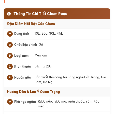
Thông Tin Chi Tiết Chum Rượu
Đặc Điểm Nổi Bật Của Chum
10L, 20L, 30L, 45L
Dung tích
Sứ
Chất liệu chính
Men lam
Loại men
51cm x 29cm
Kích thước
Sản xuất thủ công tại Làng nghề Bát Tràng, Gia
Nguồn gốc
Lâm, Hà Nội.
Hướng Dẫn & Lưu Ý Quan Trọng
Rượu nếp, rượu mơ, rượu thuốc, sâm, táo
Phù hợp ngâm
mèo,...