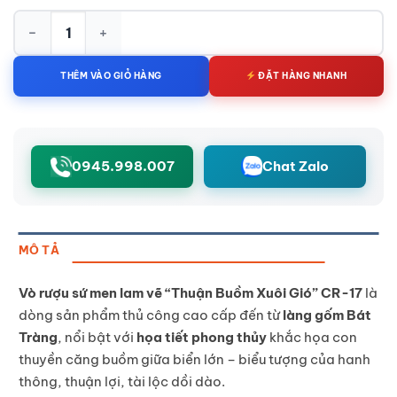
Vò Rượu Sứ Men Lam Vẽ Họa Tiết Thuận Buồm Xuôi Gió CR-17 
THÊM VÀO GIỎ HÀNG
ĐẶT HÀNG NHANH
0945.998.007
Chat Zalo
MÔ TẢ
Vò rượu sứ men lam vẽ “Thuận Buồm Xuôi Gió” CR-17
là
dòng sản phẩm thủ công cao cấp đến từ
làng gốm Bát
Tràng
, nổi bật với
họa tiết phong thủy
khắc họa con
thuyền căng buồm giữa biển lớn – biểu tượng của hanh
thông, thuận lợi, tài lộc dồi dào.