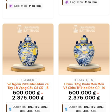
Loại men:
Men lam
Loại men:
Men lam
CHUM RƯỢU SỨ
CHUM RƯỢU SỨ
Vò Ngâm Rượu Men Màu Vẽ
Chum Đựng Rượu Men Màu
Tay Lã Vọng Câu Cá CR-15
Vẽ Chim Trĩ Hoa Đào CR-14
500.000
₫
500.000
₫
–
–
2.375.000
₫
2.375.000
₫
Dung tích:
10L, 15L, 20L,
Dung tích:
10L, 15L, 20L,
30L, 45L, 50L
30L, 45L, 50L