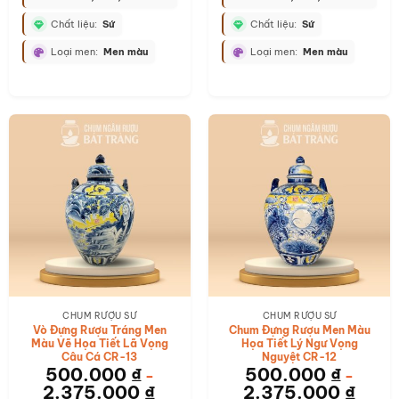
Chất liệu:
Sứ
Chất liệu:
Sứ
Loại men:
Men màu
Loại men:
Men màu
CHUM RƯỢU SỨ
CHUM RƯỢU SỨ
Vò Đựng Rượu Tráng Men
Chum Đựng Rượu Men Màu
Màu Vẽ Họa Tiết Lã Vọng
Họa Tiết Lý Ngư Vọng
Câu Cá CR-13
Nguyệt CR-12
500.000
₫
500.000
₫
–
–
2.375.000
₫
2.375.000
₫