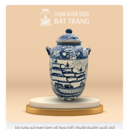
Vò rượu sứ men lam vẽ họa tiết thuận buồm xuôi gió