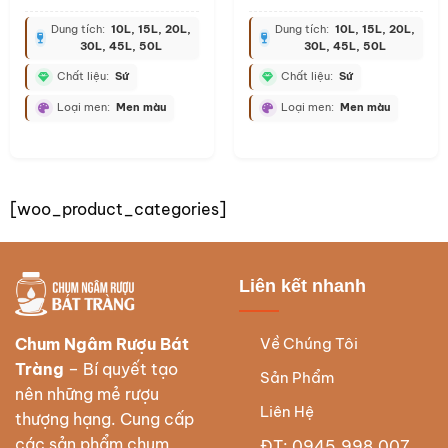
Dung tích:
10L, 15L, 20L,
Dung tích:
10L, 15L, 20L,
30L, 45L, 50L
30L, 45L, 50L
Chất liệu:
Sứ
Chất liệu:
Sứ
Loại men:
Men màu
Loại men:
Men màu
[woo_product_categories]
Liên kết nhanh
Về Chúng Tôi
Chum Ngâm Rượu Bát
Tràng
– Bí quyết tạo
Sản Phẩm
nên những mẻ rượu
Liên Hệ
thượng hạng. Cung cấp
các sản phẩm chum
ĐT: 0945.998.007